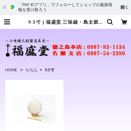
「PAY IDアプリ」でフォローしてショップの最新情
開く
報を受け取ろう
9.5寸 | 福盛堂 三味線・島太鼓・エイサー太鼓 奄美 琉球楽器専門店
HOME
ちぢん
9.5寸