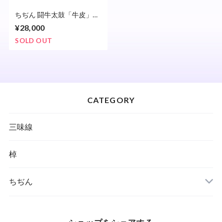
ちぢん 闘牛太鼓「牛皮」
9.5寸
¥28,000
SOLD OUT
CATEGORY
三味線
棹
ちぢん