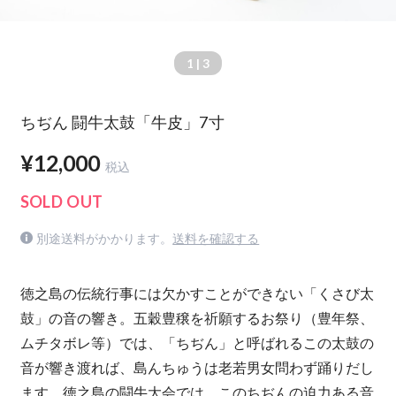
1
| 3
ちぢん 闘牛太鼓「牛皮」7寸
¥12,000
税込
SOLD OUT
別途送料がかかります。
送料を確認する
徳之島の伝統行事には欠かすことができない「くさび太
鼓」の音の響き。五穀豊穣を祈願するお祭り（豊年祭、
ムチタボレ等）では、「ちぢん」と呼ばれるこの太鼓の
音が響き渡れば、島んちゅうは老若男女問わず踊りだし
ます。徳之島の闘牛大会では、このちぢんの迫力ある音