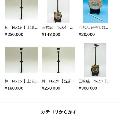
棹 No.16【(上)真
三味線 No.04 南
ちぢん 闘牛太鼓
黒檀】
洋黒檀真壁型 奄美
「牛皮」5.8～6寸
¥250,000
¥148,000
¥20,000
三味線
（17～18㎝）
棹 No.15【(上)真
棹 No.20 【当店お
三味線 No.17【最
黒檀】
すすめ商品 フィリ
高級】南洋黒檀真壁
¥180,000
¥250,000
¥300,000
ピン八重山黒木】
型 奄美三味線
カテゴリから探す