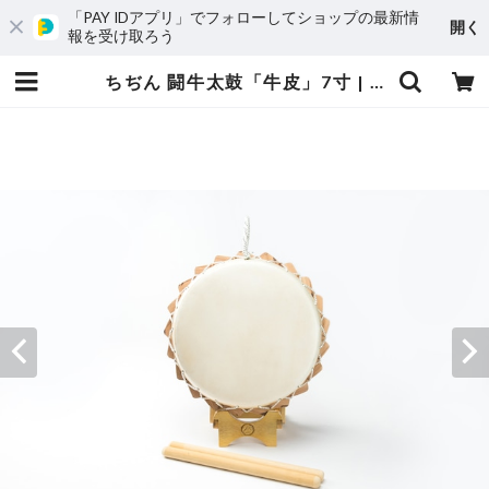
「PAY IDアプリ」でフォローしてショップの最新情
開く
報を受け取ろう
ちぢん 闘牛太鼓「牛皮」7寸 | 福盛堂 三味線・島太鼓・エイサー太鼓 奄美 琉球楽器専門店