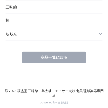
三味線
棹
ちぢん
商品一覧に戻る
©
2026 福盛堂 三味線・島太鼓・エイサー太鼓 奄美 琉球楽器専門
店
powered by