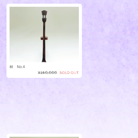
棹 No.4
¥250,000
SOLD OUT