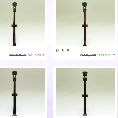
棹 No.6
¥500,000
SOLD OUT
¥250,000
SOLD OUT