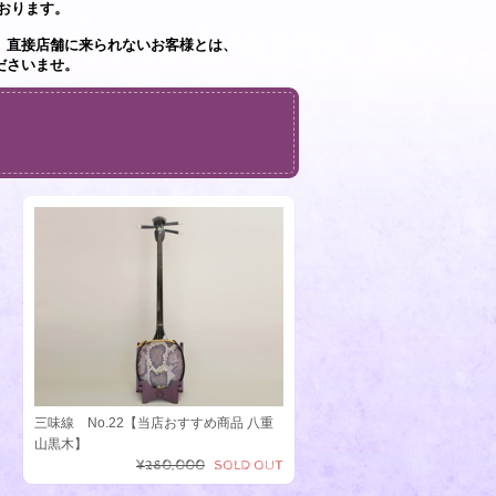
おります。
、直接店舗に来られないお客様とは、
ださいませ。
三味線 No.22【当店おすすめ商品 八重
山黒木】
¥280,000
SOLD OUT