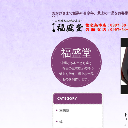
おかげさまで創業40有余年。最上の一品をお客様
へ！
福盛堂
沖縄とも本土とも違う
「奄美の三味線」の持つ
魅力を伝え、最上な一品
ものを制作します。
CATEGORY
三味線
ト
「
棹
+