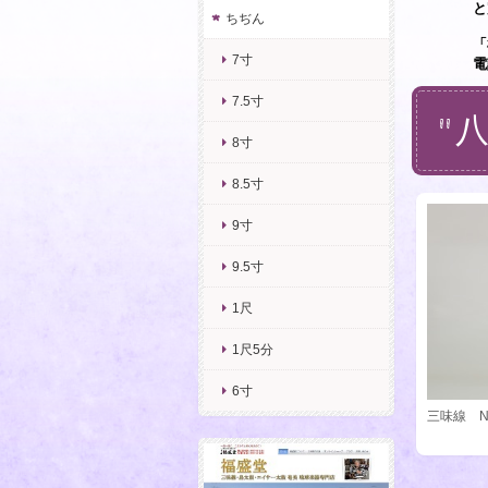
と
ちぢん
「
7寸
電
7.5寸
"
8寸
8.5寸
9寸
9.5寸
1尺
1尺5分
6寸
三味線 N