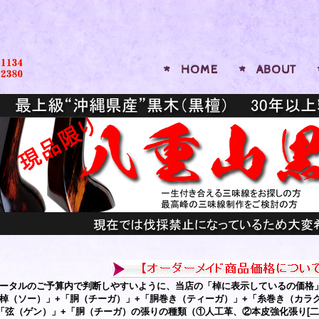
HOME
ABOUT
ータルのご予算内で判断しやすいように、当店の「棹に表示しているの価格
棹（ソー）」+「胴（チーガ）」+「胴巻き（ティーガ）」+「糸巻き（カラ
「弦（ゲン）」+「胴（チーガ）の張りの種類（①人工革、②本皮強化張り[二