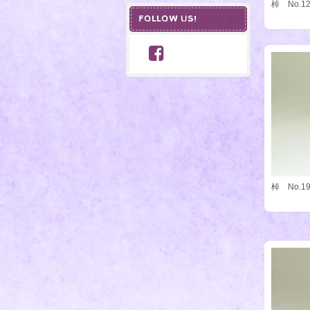
棹 No.
FOLLOW US!
棹 No.