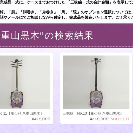
完成品一式に、ケースまでおつけした 「三味線一式の合計金額」を表示して
棹」「胴」「胴巻き」「糸巻き」「馬」「弦」のオプション選択については
話やメールにてご相談しながら確定し、完成品を製造いたします。ご了承く
八重山黒木"の検索結果
o.11【希少品 八重山黒木】
三味線 No.13【希少品 八重山黒木】
¥450,000
¥350,000
SOLD OUT