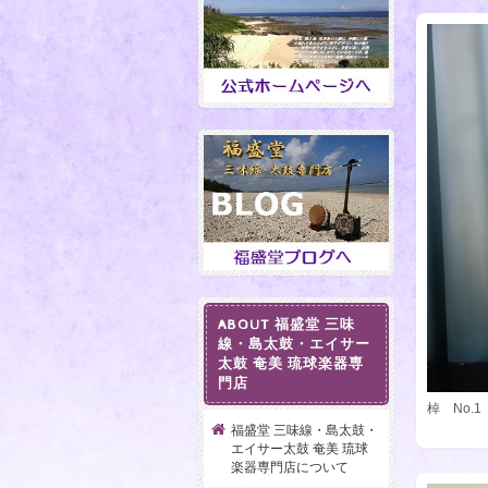
ABOUT 福盛堂 三味
線・島太鼓・エイサー
太鼓 奄美 琉球楽器専
門店
棹 No.
福盛堂 三味線・島太鼓・
エイサー太鼓 奄美 琉球
楽器専門店について